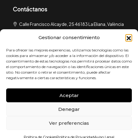
Contáctanos
Calle Francisco Alcayde, 25 46183 La Eliana, València
urbilar@urbilar.com
Gestionar consentimiento
¿Qué buscas?
Para ofrecer las mejores experiencias, utilizamos tecnologías como las
cookies para almacenar y/o acceder a la información del dispositivo. El
consentimiento de estas tecnologías nos permitirá procesar datos como
Política de Privacidad
el comportamiento de navegación o las identificaciones únicas en este
sitio. No consentir o retirar el consentimiento, puede afectar
Política de Cookies
negativamente a ciertas características y funciones.
Aviso Legal
Política de Solicitudes de Empleo
Aceptar
Denegar
Ver preferencias
© 2025 Urbilar.com – Powered by
Essedi
Política de Cookies
Política de Privacidad
Aviso Legal