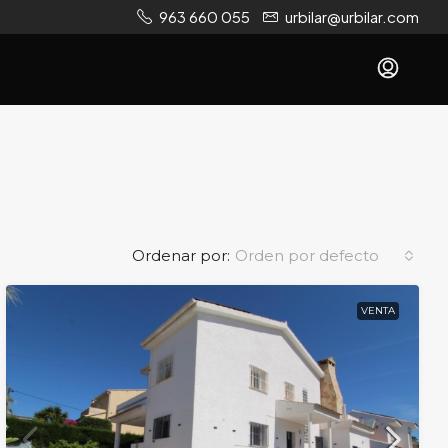
963 660 055
urbilar@urbilar.com
Ordenar por:
Orden por defecto
VENTA