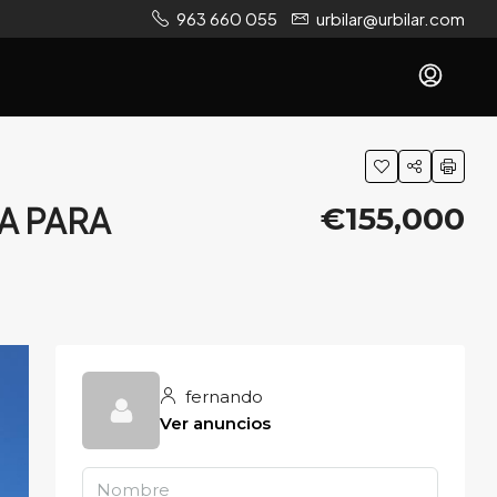
963 660 055
urbilar@urbilar.com
A PARA
€155,000
fernando
Ver anuncios