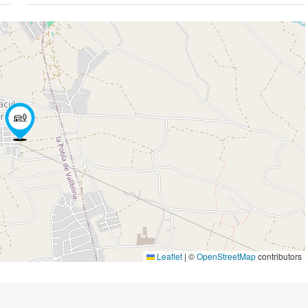
Leaflet
|
©
OpenStreetMap
contributors