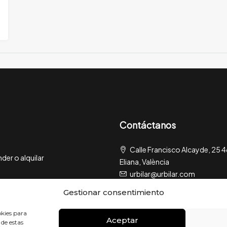
Contáctanos
Calle Francisco Alcayde, 25 
er o alquilar
Eliana, València
urbilar@urbilar.com
Gestionar consentimiento
okies para
Aceptar
 de estas