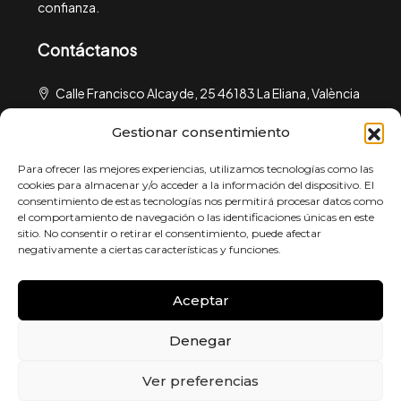
confianza.
Contáctanos
Calle Francisco Alcayde, 25 46183 La Eliana, València
urbilar@urbilar.com
Gestionar consentimiento
¿Qué buscas?
Para ofrecer las mejores experiencias, utilizamos tecnologías como las
cookies para almacenar y/o acceder a la información del dispositivo. El
consentimiento de estas tecnologías nos permitirá procesar datos como
Política de Privacidad
el comportamiento de navegación o las identificaciones únicas en este
sitio. No consentir o retirar el consentimiento, puede afectar
Política de Cookies
negativamente a ciertas características y funciones.
Aviso Legal
Política de Solicitudes de Empleo
Aceptar
Denegar
Ver preferencias
© 2025 Urbilar.com – Powered by
Essedi