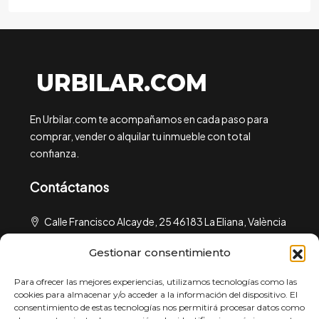
En Urbilar.com te acompañamos en cada paso para
comprar, vender o alquilar tu inmueble con total
confianza.
Contáctanos
Calle Francisco Alcayde, 25 46183 La Eliana, València
urbilar@urbilar.com
Gestionar consentimiento
¿Qué buscas?
Para ofrecer las mejores experiencias, utilizamos tecnologías como las
cookies para almacenar y/o acceder a la información del dispositivo. El
consentimiento de estas tecnologías nos permitirá procesar datos como
Política de Privacidad