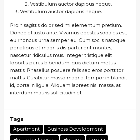
Vestibulum auctor dapibus neque.
Vestibulum auctor dapibus neque.
Proin sagittis dolor sed mi elementum pretium.
Donec et justo ante. Vivamus egestas sodales est,
eu rhoncus urna semper eu. Cum sociis natoque
penatibus et magnis dis parturient montes,
nascetur ridiculus mus. Integer tristique elit
lobortis purus bibendum, quis dictum metus
mattis. Phasellus posuere felis sed eros porttitor
mattis. Curabitur massa magna, tempor in blandit
id, porta in ligula. Aliquam laoreet nisl massa, at
interdum mauris sollicitudin et.
Tags
Apartment
Business Development
House for families
Houzez
Luxury